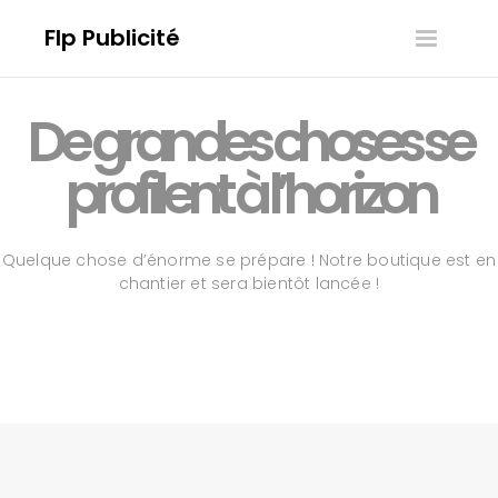
Flp Publicité
Toggle
navigatio
De grandes choses se
profilent à l’horizon
Quelque chose d’énorme se prépare ! Notre boutique est en
chantier et sera bientôt lancée !