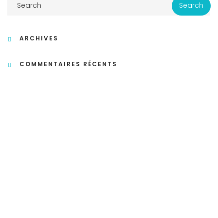
ARCHIVES
COMMENTAIRES RÉCENTS
CATÉGORIES
Aucune catégorie
MÉTA
Connexion
Flux Des Publications
Flux Des Commentaires
Site De WordPress-FR