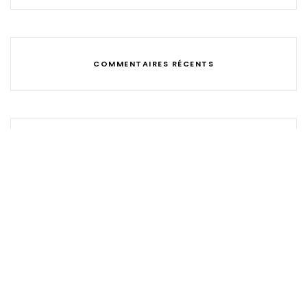
COMMENTAIRES RÉCENTS
CATÉGORIES
Aucune catégorie
MÉTA
Connexion
Flux Des Publications
Flux Des Commentaires