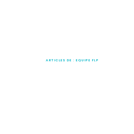
OUR ARCHIVE
SEARCH COMPLETED
FLP
ARTICLES DE : EQUIPE FLP
>